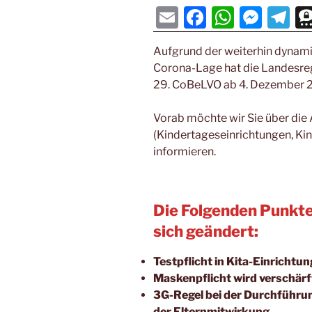
E
F
W
M
T
m
a
h
e
el
Aufgrund der weiterhin dynami
ai
c
at
ss
e
Corona-Lage hat die Landesreg
l
e
s
e
gr
29. CoBeLVO ab 4. Dezember 
b
A
n
a
Vorab möchte wir Sie über die
o
p
g
m
(Kindertageseinrichtungen, Ki
o
p
er
informieren.
k
Die Folgenden Punkt
sich geändert:
Testpflicht in Kita-Einrichtu
Maskenpflicht wird verschärf
3G-Regel bei der Durchführ
der Elternmitwirkung