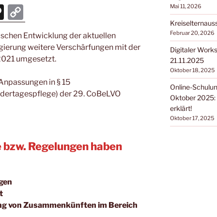
T
C
Mai 11, 2026
hr
o
Kreiselternaus
Februar 20, 2026
schen Entwicklung der aktuellen
e
p
ierung weitere Verschärfungen mit der
Digitaler Work
e
y
2021 umgesetzt.
21.11.2025
m
Li
Oktober 18, 2025
 Anpassungen in § 15
a
n
Online-Schulun
ndertagespflege) der 29. CoBeLVO
Oktober 2025: 
k
erklärt!
Oktober 17, 2025
e bzw. Regelungen haben
ngen
t
ung von Zusammenkünften im Bereich