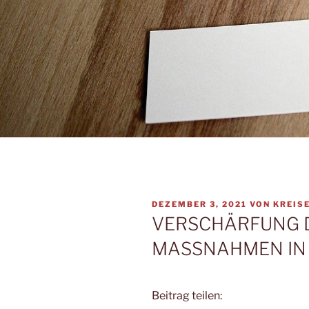
VERÖFFENTLICHT
DEZEMBER 3, 2021
VON
KREIS
AM
VERSCHÄRFUNG 
MASSNAHMEN IN 
Beitrag teilen: