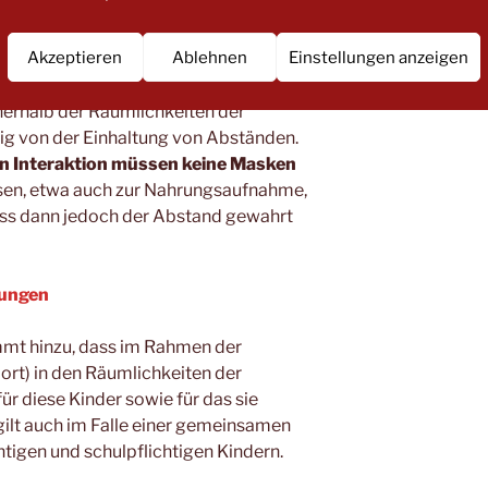
erschärft
Akzeptieren
Ablehnen
Einstellungen anzeigen
ft. Sie gilt nunmehr für alle
n –
also auch für das gesamte Personal
nerhalb der Räumlichkeiten der
gig von der Einhaltung von Abständen.
en Interaktion müssen keine Masken
n, etwa auch zur Nahrungsaufnahme,
muss dann jedoch der Abstand gewahrt
tungen
mmt hinzu, dass im Rahmen der
ort) in den Räumlichkeiten der
ür diese Kinder sowie für das sie
 gilt auch im Falle einer gemeinsamen
htigen und schulpflichtigen Kindern.