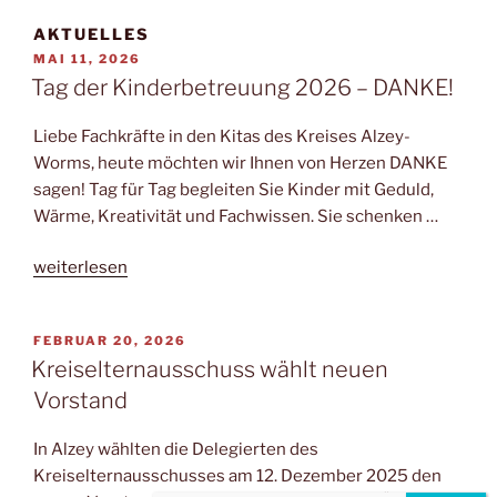
AKTUELLES
VERÖFFENTLICHT
MAI 11, 2026
AM
Tag der Kinderbetreuung 2026 – DANKE!
Liebe Fachkräfte in den Kitas des Kreises Alzey-
Worms, heute möchten wir Ihnen von Herzen DANKE
sagen! Tag für Tag begleiten Sie Kinder mit Geduld,
Wärme, Kreativität und Fachwissen. Sie schenken …
„Tag
weiterlesen
der
Kinderbetreuung
VERÖFFENTLICHT
FEBRUAR 20, 2026
2026
AM
Kreiselternausschuss wählt neuen
–
Vorstand
DANKE!“
In Alzey wählten die Delegierten des
Kreiselternausschusses am 12. Dezember 2025 den