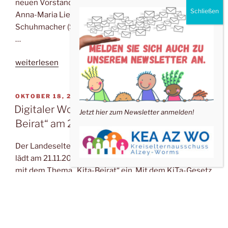
neuen Vorstand für die nächsten zwei Jahre. ÜBER UNS
Anna-Maria Liebing-Zimmermann (1. Vorsitzende), Julia
Schuhmacher (Stellvertretende Vorsitzende), Carolin
…
„Kreiselternausschuss
weiterlesen
wählt
neuen
VERÖFFENTLICHT
OKTOBER 18, 2025
Vorstand“
AM
Digitaler Workshop des LEA RLP: „Kita-
Jetzt hier zum Newsletter anmelden!
Beirat“ am 21.11.2025
Der Landeselternausschuss Rheinland-Pfalz (LEA RLP)
lädt am 21.11.2025, 19.30 Uhr zum digitalen Workshop
mit dem Thema „Kita-Beirat“ ein. Mit dem KiTa-Gesetz
hat der Kita-Beirat in Rheinland-Pfalz einen festen
Platz in …
„Digitaler
weiterlesen