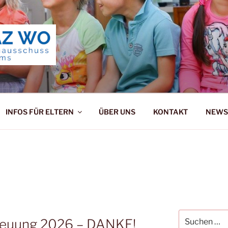
ERNAUSSCHUSS ALZ
INFOS FÜR ELTERN
ÜBER UNS
KONTAKT
NEWS
Suchen
reuung 2026 – DANKE!
nach: