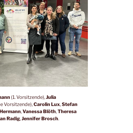
mann
(1. Vorsitzende),
Julia
de Vorsitzende),
Carolin Lux
,
Stefan
 Hermann
,
Vanessa Blöth
,
Theresa
an Radig
,
Jennifer Brosch
.