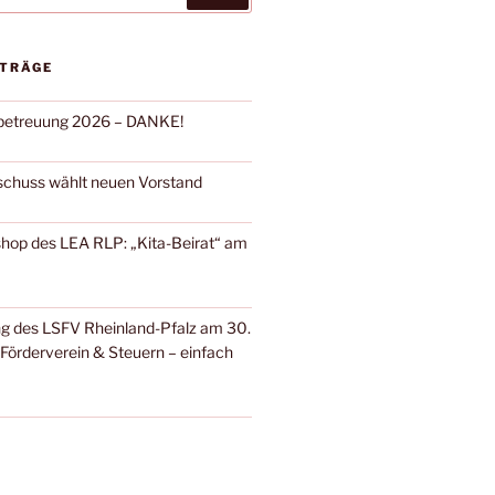
ITRÄGE
rbetreuung 2026 – DANKE!
schuss wählt neuen Vorstand
shop des LEA RLP: „Kita-Beirat“ am
g des LSFV Rheinland-Pfalz am 30.
Förderverein & Steuern – einfach