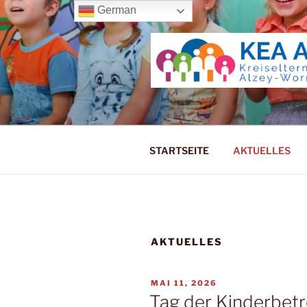
Zum
German
Inhalt
springen
KREISELT
STARTSEITE
AKTUELLES
AKTUELLES
VERÖFFENTLICHT
MAI 11, 2026
AM
Tag der Kinderbet