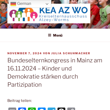
Zum
German
Inhalt
springen
KREISELTERNAUSSCHUSS
ALZEY-WORMS
Menü
VERÖFFENTLICHT
NOVEMBER 7, 2024
VON
JULIA SCHUHMACHER
AM
Bundeselternkongress in Mainz am
16.11.2024 – Kinder und
Demokratie stärken durch
Partizipation
Beitrag teilen: