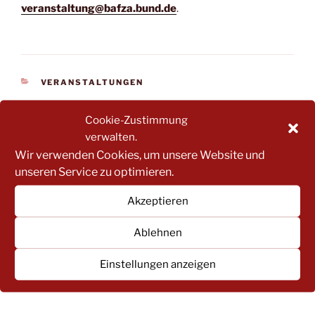
veranstaltung@bafza.bund.de
.
KATEGORIEN
VERANSTALTUNGEN
Cookie-Zustimmung
verwalten.
Beitragsnavigation
Wir verwenden Cookies, um unsere Website und
Vorheriger
ZURÜCK
unseren Service zu optimieren.
Beitrag
November-Schulungen: Ernährung, Erste Hilfe am
Kind (ohne Zertifikat) und Fördervereine
Akzeptieren
Nächster
WEITER
Ablehnen
Beitrag
KEA-Vollversammlung in Alzey am 12.12.2024
Einstellungen anzeigen