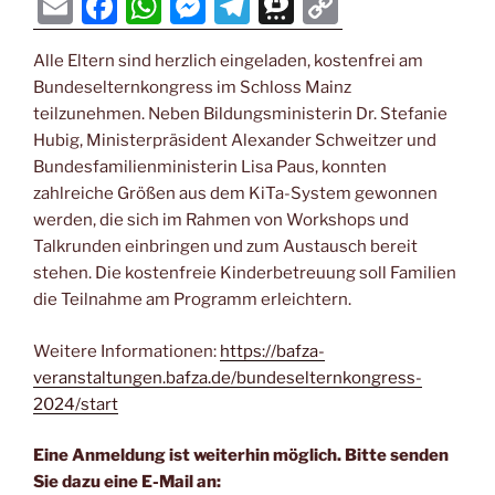
E
F
W
M
T
T
C
m
a
h
e
el
hr
o
Alle Eltern sind herzlich eingeladen, kostenfrei am
ai
c
at
ss
e
e
p
Bundeselternkongress im Schloss Mainz
l
e
s
e
gr
e
y
teilzunehmen. Neben Bildungsministerin Dr. Stefanie
b
A
n
a
m
Li
Hubig, Ministerpräsident Alexander Schweitzer und
Bundesfamilienministerin Lisa Paus, konnten
o
p
g
m
a
n
zahlreiche Größen aus dem KiTa-System gewonnen
o
p
er
k
werden, die sich im Rahmen von Workshops und
k
Talkrunden einbringen und zum Austausch bereit
stehen. Die kostenfreie Kinderbetreuung soll Familien
die Teilnahme am Programm erleichtern.
Weitere Informationen:
https://bafza-
veranstaltungen.bafza.de/bundeselternkongress-
2024/start
Eine Anmeldung ist weiterhin möglich. Bitte senden
Sie dazu eine E-Mail an: