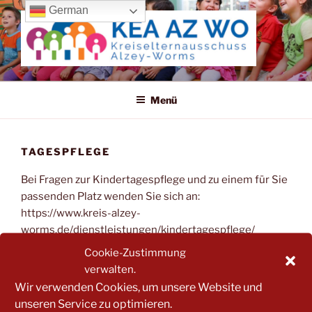
Zum
German
Inhalt
springen
KREISELTERNAUSSCHUSS
ALZEY-WORMS
Menü
TAGESPFLEGE
Bei Fragen zur Kindertagespflege und zu einem für Sie
passenden Platz wenden Sie sich an:
https://www.kreis-alzey-
worms.de/dienstleistungen/kindertagespflege/
Cookie-Zustimmung
In wenigen Tagen finden Sier hier eine Liste von
verwalten.
Tagespflegeeinrichtungen im Kreis Alzey-Worms.
Wir verwenden Cookies, um unsere Website und
unseren Service zu optimieren.