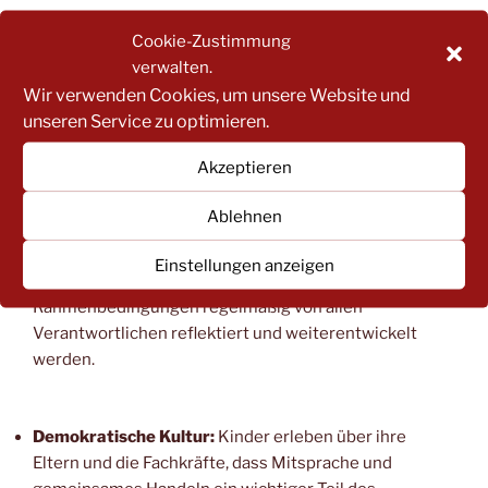
Beteiligung aller Verantwortlichen:
Alle Mitglieder
Cookie-Zustimmung
der Verantwortungsgemeinschaft Kita vertreten hier
verwalten.
ihre eigene Perspektive und sind im direkten Gespräch
Wir verwenden Cookies, um unsere Website und
miteinander. Die Perspektive der Kinder ist explizit
unseren Service zu optimieren.
einzubeziehen. So können alle ihre Sichtweisen
einbringen, Vorschläge machen und an der
Akzeptieren
Weiterentwicklung der Einrichtung aktiv mitwirken.
Ablehnen
Qualitätsentwicklung:
Der Beirat trägt dazu bei, dass
Einstellungen anzeigen
pädagogische Arbeit, organisatorische Fragen und
Rahmenbedingungen regelmäßig von allen
Verantwortlichen reflektiert und weiterentwickelt
werden.
Demokratische Kultur:
Kinder erleben über ihre
Eltern und die Fachkräfte, dass Mitsprache und